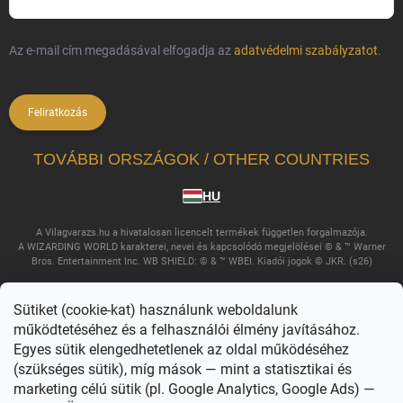
Az e-mail cím megadásával elfogadja az
adatvédelmi szabályzatot
.
Feliratkozás
TOVÁBBI ORSZÁGOK / OTHER COUNTRIES
HU
A Vilagvarazs.hu a hivatalosan licencelt termékek független forgalmazója.
A WIZARDING WORLD karakterei, nevei és kapcsolódó megjelölései © & ™ Warner
Bros. Entertainment Inc. WB SHIELD: © & ™ WBEI. Kiadói jogok © JKR. (s26)
Sütiket (cookie-kat) használunk weboldalunk
működtetéséhez és a felhasználói élmény javításához.
Egyes sütik elengedhetetlenek az oldal működéséhez
(szükséges sütik), míg mások — mint a statisztikai és
marketing célú sütik (pl. Google Analytics, Google Ads) —