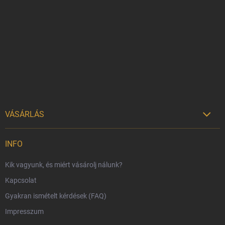
á
b
l
é
c
VÁSÁRLÁS

Szállítási lehetőségek
INFO
Fizetési lehetőségek
Kik vagyunk, és miért vásárolj nálunk?
Harry Potter bolt Magyarország
Kapcsolat
Rendelésem
Gyakran ismételt kérdések (FAQ)
Reklamáció és visszáru
Impresszum
Hűségprogram