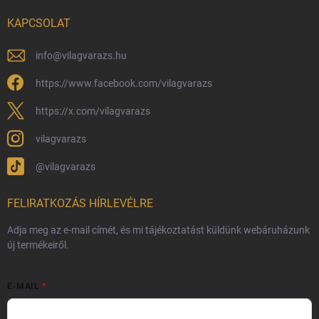
Nagykereskedelem
KAPCSOLAT
Általános Szerződési Feltételek
Adatvédelmi feltételek
info
@
vilagvarazs.hu
Védjegyek és szerzői jogok
https://www.facebook.com/vilagvarazs
Fémjelzés és nemesfém-tájékoztató
https://x.com/vilagvarazs
vilagvarazs
@vilagvarazs
FELIRATKOZÁS HÍRLEVÉLRE
Adja meg az e-mail címét, és mi tájékoztatást küldünk webáruházunk
új termékeiről.
E-MAIL