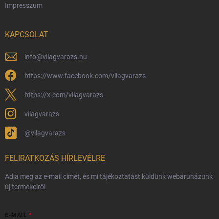
Impresszum
Hűségprogram
Nagykereskedelem
KAPCSOLAT
Általános Szerződési Feltételek
Adatvédelmi feltételek
info
@
vilagvarazs.hu
Védjegyek és szerzői jogok
https://www.facebook.com/vilagvarazs
Fémjelzés és nemesfém-tájékoztató
https://x.com/vilagvarazs
vilagvarazs
@vilagvarazs
FELIRATKOZÁS HÍRLEVÉLRE
Adja meg az e-mail címét, és mi tájékoztatást küldünk webáruházunk
új termékeiről.
E-MAIL