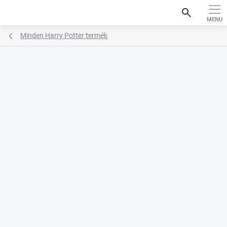
Ugrás
search
a
fő
tartalomhoz
Minden Harry Potter termék