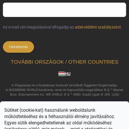
Az e-mail cím megadásával elfogadja az
adatvédelmi szabályzatot
.
Feliratkozás
TOVÁBBI ORSZÁGOK / OTHER COUNTRIES
HU
A Vilagvarazs.hu a hivatalosan licencelt termékek független forgalmazója.
A WIZARDING WORLD karakterei, nevei és kapcsolódó megjelölései © & ™ Warner
Bros. Entertainment Inc. WB SHIELD: © & ™ WBEI. Kiadói jogok © JKR. (s26)
Sütiket (cookie-kat) használunk weboldalunk
működtetéséhez és a felhasználói élmény javításához.
Egyes sütik elengedhetetlenek az oldal működéséhez