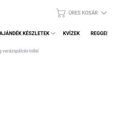
ÜRES KOSÁR
KOSÁR
AJÁNDÉK KÉSZLETEK
KVÍZEK
REGGELI PRÓFÉTA HÍ
g varázspálcás tollal