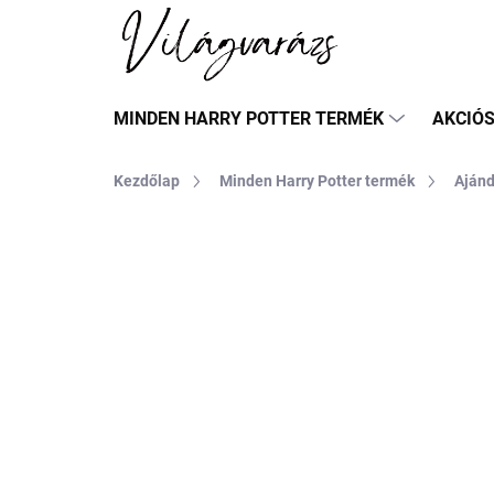
Ugrás
a
fő
tartalomhoz
MINDEN HARRY POTTER TERMÉK
AKCIÓ
Kezdőlap
Minden Harry Potter termék
Aján