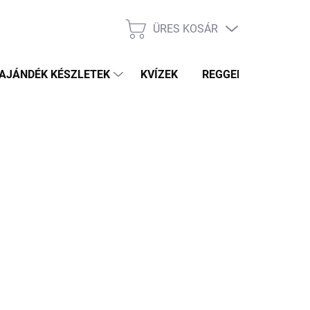
ÜRES KOSÁR
KOSÁR
AJÁNDÉK KÉSZLETEK
KVÍZEK
REGGELI PRÓFÉTA HÍ