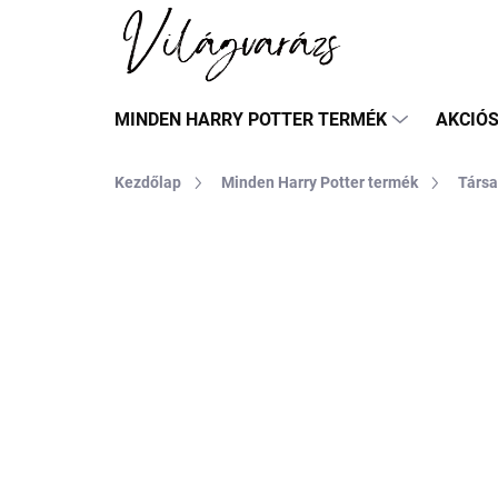
Ugrás
a
fő
tartalomhoz
MINDEN HARRY POTTER TERMÉK
AKCIÓ
Kezdőlap
Minden Harry Potter termék
Társa