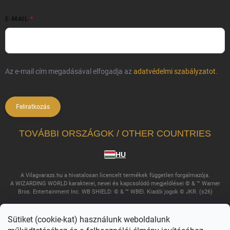
E-MAIL
Az e-mail cím megadásával elfogadja az
adatvédelmi szabályzatot
.
Feliratkozás
TOVÁBBI ORSZÁGOK / OTHER COUNTRIES
HU
A Vilagvarazs.hu a hivatalosan licencelt termékek független forgalmazója.
A WIZARDING WORLD karakterei, nevei és kapcsolódó megjelölései © & ™ Warner
Bros. Entertainment Inc. WB SHIELD: © & ™ WBEI. Kiadói jogok © JKR. (s26)
Sütiket (cookie-kat) használunk weboldalunk