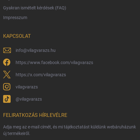
Gyakran ismételt kérdések (FAQ)
Reklamáció és visszáru
Impresszum
Hűségprogram
Nagykereskedelem
KAPCSOLAT
Általános Szerződési Feltételek
Adatvédelmi feltételek
info
@
vilagvarazs.hu
Védjegyek és szerzői jogok
https://www.facebook.com/vilagvarazs
Fémjelzés és nemesfém-tájékoztató
https://x.com/vilagvarazs
vilagvarazs
@vilagvarazs
FELIRATKOZÁS HÍRLEVÉLRE
Adja meg az e-mail címét, és mi tájékoztatást küldünk webáruházunk
új termékeiről.