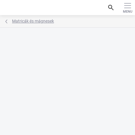
Ugrás
search
a
fő
tartalomhoz
Matricák és mágnesek