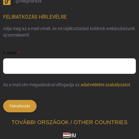
@vilagvarazs
FELIRATKOZÁS HÍRLEVÉLRE
Adja meg az e-mail címét, és mi tájékoztatást küldünk webáruházunk
új termékeiről.
E-MAIL
Az e-mail cím megadásával elfogadja az
adatvédelmi szabályzatot
.
Feliratkozás
TOVÁBBI ORSZÁGOK / OTHER COUNTRIES
HU