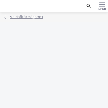
Ugrás
search
a
fő
tartalomhoz
Matricák és mágnesek