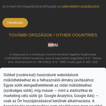
Az e-mail cím megadásával elfogadja az
adatvédelmi szabályzatot
.
Feliratkozás
TOVÁBBI ORSZÁGOK / OTHER COUNTRIES
HU
A Vilagvarazs.hu a hivatalosan licencelt termékek független forgalmazója.
A WIZARDING WORLD karakterei, nevei és kapcsolódó megjelölései © & ™ Warner
Bros. Entertainment Inc. WB SHIELD: © & ™ WBEI. Kiadói jogok © JKR. (s26)
Sütiket (cookie-kat) használunk weboldalunk
működtetéséhez és a felhasználói élmény javításához.
Egyes sütik elengedhetetlenek az oldal működéséhez
(szükséges sütik), míg mások — mint a statisztikai és
marketing célú sütik (pl. Google Analytics, Google Ads) —
csak az Ön hozzájárulásával kerülnek alkalmazásra. A
Copyright 2026
Világvarázs
. Minden jog fenntartva.
Süti beállítások
szerkesztése