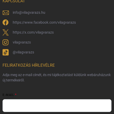
KAPCSOLAT
Általános Szerződési Feltételek
Adatvédelmi feltételek
info
@
vilagvarazs.hu
Védjegyek és szerzői jogok
https://www.facebook.com/vilagvarazs
Fémjelzés és nemesfém-tájékoztató
https://x.com/vilagvarazs
vilagvarazs
@vilagvarazs
FELIRATKOZÁS HÍRLEVÉLRE
Adja meg az e-mail címét, és mi tájékoztatást küldünk webáruházunk
új termékeiről.
E-MAIL