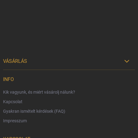
b
l
é
c
VÁSÁRLÁS

Szállítási lehetőségek
INFO
Fizetési lehetőségek
Kik vagyunk, és miért vásárolj nálunk?
Harry Potter bolt Magyarország
Kapcsolat
Rendelésem
Gyakran ismételt kérdések (FAQ)
Reklamáció és visszáru
Impresszum
Hűségprogram
Nagykereskedelem