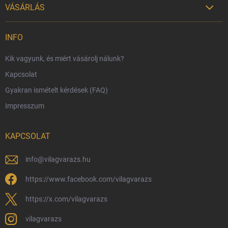
VÁSÁRLÁS

Szállítási lehetőségek
INFO
Fizetési lehetőségek
Kik vagyunk, és miért vásárolj nálunk?
Harry Potter bolt Magyarország
Kapcsolat
Rendelésem
Gyakran ismételt kérdések (FAQ)
Reklamáció és visszáru
Impresszum
Hűségprogram
Nagykereskedelem
KAPCSOLAT
Általános Szerződési Feltételek
Adatvédelmi feltételek
info
@
vilagvarazs.hu
Védjegyek és szerzői jogok
https://www.facebook.com/vilagvarazs
Fémjelzés és nemesfém-tájékoztató
https://x.com/vilagvarazs
vilagvarazs