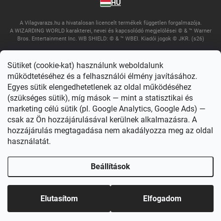
HU
A Vilagvarazs.hu a hivatalosan licencelt termékek független forgalmazója.
A WIZARDING WORLD karakterei, nevei és kapcsolódó megjelölései © & ™ Warner
Bros. Entertainment Inc. WB SHIELD: © & ™ WBEI. Kiadói jogok © JKR. (s26)
Sütiket (cookie-kat) használunk weboldalunk
működtetéséhez és a felhasználói élmény javításához.
Egyes sütik elengedhetetlenek az oldal működéséhez
(szükséges sütik), míg mások — mint a statisztikai és
marketing célú sütik (pl. Google Analytics, Google Ads) —
csak az Ön hozzájárulásával kerülnek alkalmazásra. A
Copyright 2026
Világvarázs
. Minden jog fenntartva.
Süti beállítások
szerkesztése
hozzájárulás megtagadása nem akadályozza meg az oldal
használatát.
Shoptet készítette
Beállítások
Elutasítom
Elfogadom
Főoldal
Katalógus
Akció
Fiókom
Kosár