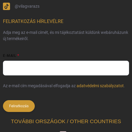
@vilagvarazs
FELIRATKOZÁS HÍRLEVÉLRE
Adja meg az e-mail címét, és mi tájékoztatást küldünk webáruházunk
új termékeiről.
E-MAIL
Az e-mail cím megadásával elfogadja az
adatvédelmi szabályzatot
.
Feliratkozás
TOVÁBBI ORSZÁGOK / OTHER COUNTRIES