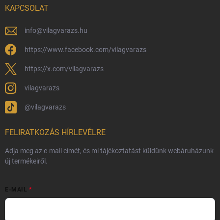
KAPCSOLAT
Általános Szerződési Feltételek
Adatvédelmi feltételek
info
@
vilagvarazs.hu
Védjegyek és szerzői jogok
https://www.facebook.com/vilagvarazs
Fémjelzés és nemesfém-tájékoztató
https://x.com/vilagvarazs
vilagvarazs
@vilagvarazs
FELIRATKOZÁS HÍRLEVÉLRE
Adja meg az e-mail címét, és mi tájékoztatást küldünk webáruházunk
új termékeiről.
E-MAIL