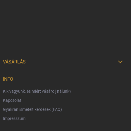
b
l
é
c
VÁSÁRLÁS

Szállítási lehetőségek
INFO
Fizetési lehetőségek
Kik vagyunk, és miért vásárolj nálunk?
Harry Potter bolt Magyarország
Kapcsolat
Rendelésem
Gyakran ismételt kérdések (FAQ)
Reklamáció és visszáru
Impresszum
Hűségprogram
Nagykereskedelem