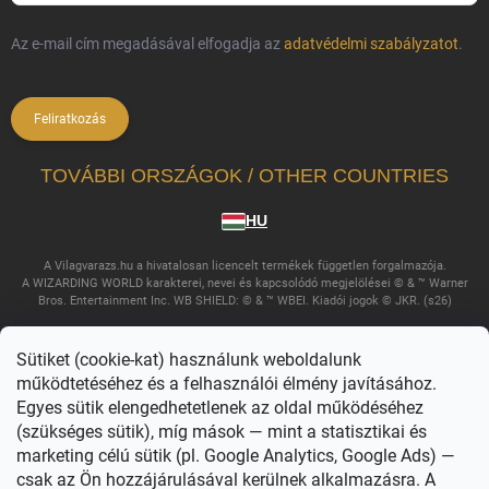
Az e-mail cím megadásával elfogadja az
adatvédelmi szabályzatot
.
Feliratkozás
TOVÁBBI ORSZÁGOK / OTHER COUNTRIES
HU
A Vilagvarazs.hu a hivatalosan licencelt termékek független forgalmazója.
A WIZARDING WORLD karakterei, nevei és kapcsolódó megjelölései © & ™ Warner
Bros. Entertainment Inc. WB SHIELD: © & ™ WBEI. Kiadói jogok © JKR. (s26)
Sütiket (cookie-kat) használunk weboldalunk
működtetéséhez és a felhasználói élmény javításához.
Egyes sütik elengedhetetlenek az oldal működéséhez
(szükséges sütik), míg mások — mint a statisztikai és
marketing célú sütik (pl. Google Analytics, Google Ads) —
csak az Ön hozzájárulásával kerülnek alkalmazásra. A
Copyright 2026
Világvarázs
. Minden jog fenntartva.
Süti beállítások