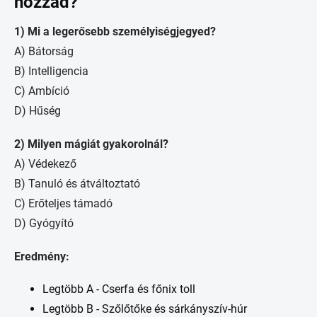
hozzád?
1) Mi a legerősebb személyiségjegyed?
A) Bátorság
B) Intelligencia
C) Ambíció
D) Hűség
2) Milyen mágiát gyakorolnál?
A) Védekező
B) Tanuló és átváltoztató
C) Erőteljes támadó
D) Gyógyító
Eredmény:
Legtöbb A - Cserfa és főnix toll
Legtöbb B - Szőlőtőke és sárkányszív-húr