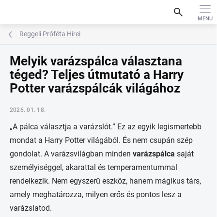
Ugrás
search
a
fő
tartalomhoz
Reggeli Próféta Hírei
Melyik varázspálca választana
téged? Teljes útmutató a Harry
Potter varázspálcák világához
2026. 01. 18.
„A pálca választja a varázslót.” Ez az egyik legismertebb
mondat a Harry Potter világából. És nem csupán szép
gondolat. A varázsvilágban minden
varázspálca
saját
személyiséggel, akarattal és temperamentummal
rendelkezik. Nem egyszerű eszköz, hanem mágikus társ,
amely meghatározza, milyen erős és pontos lesz a
varázslatod.