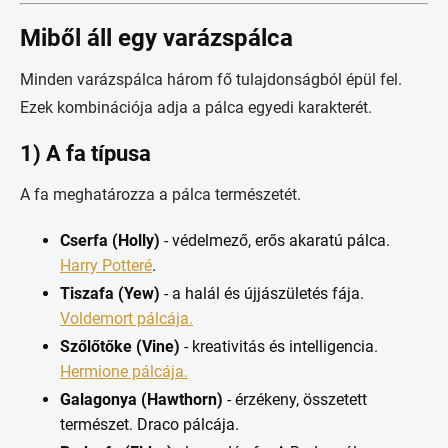
Miből áll egy varázspálca
Minden varázspálca három fő tulajdonságból épül fel.
Ezek kombinációja adja a pálca egyedi karakterét.
1) A fa típusa
A fa meghatározza a pálca természetét.
Cserfa (Holly)
- védelmező, erős akaratú pálca.
Harry Potteré
.
Tiszafa (Yew)
- a halál és újjászületés fája.
Voldemort pálcája.
Szőlőtőke (Vine)
- kreativitás és intelligencia.
Hermione pálcája.
Galagonya (Hawthorn)
- érzékeny, összetett
természet. Draco pálcája.