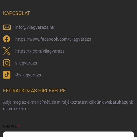
Nagykereskedelem
KAPCSOLAT
Általános Szerződési Feltételek
Adatvédelmi feltételek
info
@
vilagvarazs.hu
Védjegyek és szerzői jogok
https://www.facebook.com/vilagvarazs
Fémjelzés és nemesfém-tájékoztató
https://x.com/vilagvarazs
vilagvarazs
@vilagvarazs
FELIRATKOZÁS HÍRLEVÉLRE
Adja meg az e-mail címét, és mi tájékoztatást küldünk webáruházunk
új termékeiről.
E-MAIL