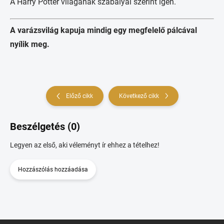
A Harry Potter világának szabályai szerint igen.
A varázsvilág kapuja mindig egy megfelelő pálcával
nyílik meg.
Előző cikk
Következő cikk
Beszélgetés (0)
Legyen az első, aki véleményt ír ehhez a tételhez!
Hozzászólás hozzáadása