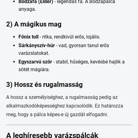
Bodzafa (Elder)
- legendás fa. A Bodzapálca
anyaga.
2) A mágikus mag
Főnix toll
- ritka, rendkívül erős, lojális.
Sárkányszív-húr
- vad, gyorsan tanul erős
varázslatokat.
Egyszarvú szőr
- stabil, hűséges, kevésbé hajlik a
sötét mágiára.
3) Hossz és rugalmasság
A hossz a személyiséghez, a rugalmasság pedig az
alkalmazkodóképességhez kapcsolódik. Ez határozza
meg, hogy a pálca képes-e új gazdát elfogadni.
A leghíresebb varázspálcák