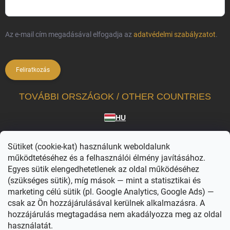
Az e-mail cím megadásával elfogadja az
adatvédelmi szabályzatot
.
Feliratkozás
TOVÁBBI ORSZÁGOK / OTHER COUNTRIES
HU
A Vilagvarazs.hu a hivatalosan licencelt termékek független forgalmazója.
Sütiket (cookie-kat) használunk weboldalunk
A WIZARDING WORLD karakterei, nevei és kapcsolódó megjelölései © & ™ Warner
Bros. Entertainment Inc. WB SHIELD: © & ™ WBEI. Kiadói jogok © JKR. (s26)
működtetéséhez és a felhasználói élmény javításához.
Egyes sütik elengedhetetlenek az oldal működéséhez
(szükséges sütik), míg mások — mint a statisztikai és
marketing célú sütik (pl. Google Analytics, Google Ads) —
csak az Ön hozzájárulásával kerülnek alkalmazásra. A
hozzájárulás megtagadása nem akadályozza meg az oldal
használatát.