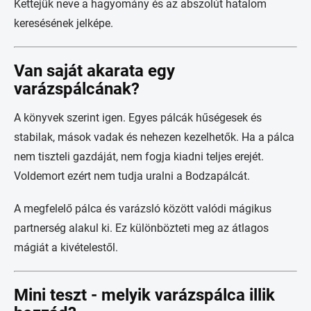
Kettejük neve a hagyomány és az abszolút hatalom
keresésének jelképe.
Van saját akarata egy
varázspálcának?
A könyvek szerint igen. Egyes pálcák hűségesek és
stabilak, mások vadak és nehezen kezelhetők. Ha a pálca
nem tiszteli gazdáját, nem fogja kiadni teljes erejét.
Voldemort ezért nem tudja uralni a Bodzapálcát.
A megfelelő pálca és varázsló között valódi mágikus
partnerség alakul ki. Ez különbözteti meg az átlagos
mágiát a kivételestől.
Mini teszt - melyik varázspálca illik