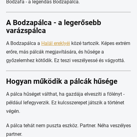
Bodzafa - a legendás Bodzapálca.
A Bodzapálca - a legerősebb
varázspálca
A Bodzapálca a
Halál ereklyéi
közé tartozik. Képes extrém
erőre, más pálcák megjavítására, és hűsége a
győzelemhez kötődik. Ez teszi veszélyessé és vágyottá.
Hogyan működik a pálcák hűsége
A pálca hűséget válthat, ha gazdája elveszíti a fölényt -
például lefegyverzik. Ez kulcsszerepet játszik a történet
végén.
A pálca tehát nem puszta eszköz. Partner. Néha veszélyes
partner.