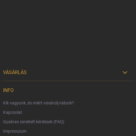
L
á
b
l
é
c
VÁSÁRLÁS

Szállítási lehetőségek
INFO
Fizetési lehetőségek
Kik vagyunk, és miért vásárolj nálunk?
Harry Potter bolt Magyarország
Kapcsolat
Rendelésem
Gyakran ismételt kérdések (FAQ)
Reklamáció és visszáru
Impresszum
Hűségprogram