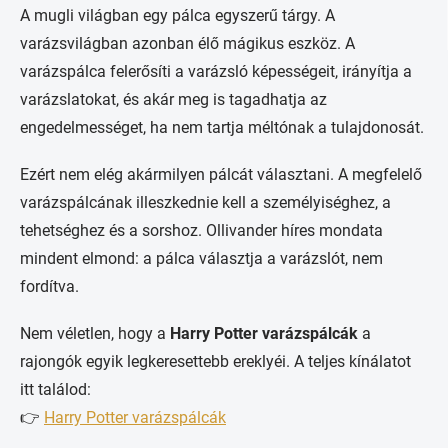
A mugli világban egy pálca egyszerű tárgy. A
varázsvilágban azonban élő mágikus eszköz. A
varázspálca felerősíti a varázsló képességeit, irányítja a
varázslatokat, és akár meg is tagadhatja az
engedelmességet, ha nem tartja méltónak a tulajdonosát.
Ezért nem elég akármilyen pálcát választani. A megfelelő
varázspálcának illeszkednie kell a személyiséghez, a
tehetséghez és a sorshoz. Ollivander híres mondata
mindent elmond: a pálca választja a varázslót, nem
fordítva.
Nem véletlen, hogy a
Harry Potter varázspálcák
a
rajongók egyik legkeresettebb ereklyéi. A teljes kínálatot
itt találod:
👉
Harry Potter varázspálcák