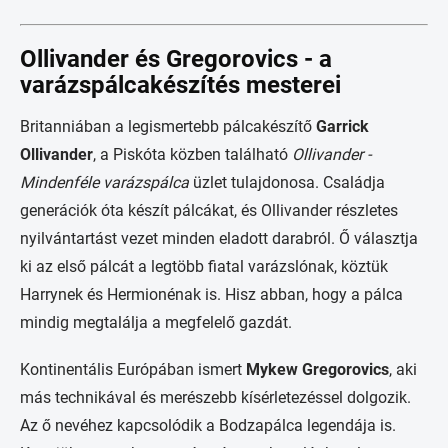
Ollivander és Gregorovics - a
varázspálcakészítés mesterei
Britanniában a legismertebb pálcakészítő
Garrick
Ollivander
, a Piskóta közben található
Ollivander -
Mindenféle varázspálca
üzlet tulajdonosa. Családja
generációk óta készít pálcákat, és Ollivander részletes
nyilvántartást vezet minden eladott darabról. Ő választja
ki az első pálcát a legtöbb fiatal varázslónak, köztük
Harrynek és Hermionénak is. Hisz abban, hogy a pálca
mindig megtalálja a megfelelő gazdát.
Kontinentális Európában ismert
Mykew Gregorovics
, aki
más technikával és merészebb kísérletezéssel dolgozik.
Az ő nevéhez kapcsolódik a Bodzapálca legendája is.