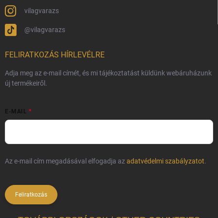
vilagvarazs
@vilagvarazs
FELIRATKOZÁS HÍRLEVÉLRE
Adja meg az e-mail címét, és mi tájékoztatást küldünk webáruházunk
új termékeiről.
E-MAIL
Az e-mail cím megadásával elfogadja az
adatvédelmi szabályzatot
.
Feliratkozás