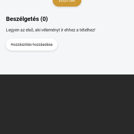
Előző cikk
Beszélgetés (0)
Legyen az első, aki véleményt ír ehhez a tételhez!
Hozzászólás hozzáadása
L
á
b
l
é
c