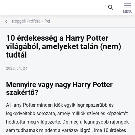
Ugrás
search
a
fő
tartalomhoz
Reggeli Próféta Hírei
10 érdekesség a Harry Potter
világából, amelyeket talán (nem)
tudtál
2023. 01. 24.
Mennyire vagy nagy Harry Potter
szakértő?
A Harry Potter minden idők egyik legnépszerűbb és
legkedveltebb sorozata, amely milliók szívét és képzeletét
hódította meg világszerte. De még a legnagyobb rajongók
sem tudhatnak mindent a varázsvilágról. Íme 10 érdekes