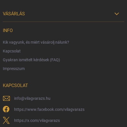
VÁSÁRLÁS

Szállítási lehetőségek
INFO
Fizetési lehetőségek
Kik vagyunk, és miért vásárolj nálunk?
Harry Potter bolt Magyarország
Kapcsolat
Rendelésem
Gyakran ismételt kérdések (FAQ)
Reklamáció és visszáru
Impresszum
Hűségprogram
Nagykereskedelem
KAPCSOLAT
Általános Szerződési Feltételek
Adatvédelmi feltételek
info
@
vilagvarazs.hu
Védjegyek és szerzői jogok
https://www.facebook.com/vilagvarazs
Fémjelzés és nemesfém-tájékoztató
https://x.com/vilagvarazs