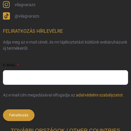
vilagvarazs
@vilagvarazs
FELIRATKOZÁS HÍRLEVÉLRE
Adja meg az e-mail címét, és mi tájékoztatást küldünk webáruházunk
új termékeiről.
E-MAIL
Az e-mail cím megadásával elfogadja az
adatvédelmi szabályzatot
.
Feliratkozás
TOVÁBBI ORSZÁGOK / OTHER COUNTRIES