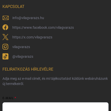
Nagykereskedelem
KAPCSOLAT
Általános Szerződési Feltételek
Adatvédelmi feltételek
info
@
vilagvarazs.hu
Védjegyek és szerzői jogok
https://www.facebook.com/vilagvarazs
Fémjelzés és nemesfém-tájékoztató
https://x.com/vilagvarazs
vilagvarazs
@vilagvarazs
FELIRATKOZÁS HÍRLEVÉLRE
Adja meg az e-mail címét, és mi tájékoztatást küldünk webáruházunk
új termékeiről.
E-MAIL