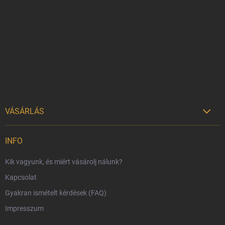
á
b
l
é
c
VÁSÁRLÁS

Szállítási lehetőségek
INFO
Fizetési lehetőségek
Kik vagyunk, és miért vásárolj nálunk?
Harry Potter bolt Magyarország
Kapcsolat
Rendelésem
Gyakran ismételt kérdések (FAQ)
Reklamáció és visszáru
Impresszum
Hűségprogram