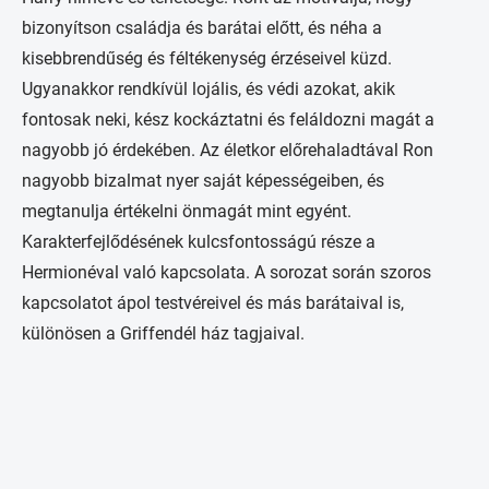
bizonyítson családja és barátai előtt, és néha a
kisebbrendűség és féltékenység érzéseivel küzd.
Ugyanakkor rendkívül lojális, és védi azokat, akik
fontosak neki, kész kockáztatni és feláldozni magát a
nagyobb jó érdekében. Az életkor előrehaladtával Ron
nagyobb bizalmat nyer saját képességeiben, és
megtanulja értékelni önmagát mint egyént.
Karakterfejlődésének kulcsfontosságú része a
Hermionéval való kapcsolata. A sorozat során szoros
kapcsolatot ápol testvéreivel és más barátaival is,
különösen a Griffendél ház tagjaival.