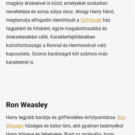
magány érzéseivel is küzd, amelyeket szokatlan
neveltetése és sorsa súlya okoz. Ahogy Harry felnő,
megtanulja elfogadni identitását a
Griffendél
ház
tagjaként és hősként, egyre magabiztosabbá és
önérzetesebbé válik. Karakterfejlődésében
kulcsfontosságú a Ronnal és Hermionéval való
kapcsolata. Szoros barátságot köt számos más
karakterrel is.
Ron Weasley
Harry legjobb barátja és griffendéles évfolyamtársa.
Ron
Weasley
hűséges és bátor társ, akit gyakran beárnyékol
Harry hírneve és tehetsége. Ront az motiválja, hogy