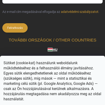
Az e-mail cím megadásával elfogadja az
adatvédelmi szabályzatot
.
Feliratkozás
TOVÁBBI ORSZÁGOK / OTHER COUNTRIES
HU
A Vilagvarazs.hu a hivatalosan licencelt termékek független forgalmazója.
Sütiket (cookie-kat) használunk weboldalunk
A WIZARDING WORLD karakterei, nevei és kapcsolódó megjelölései © & ™ Warner
Bros. Entertainment Inc. WB SHIELD: © & ™ WBEI. Kiadói jogok © JKR. (s26)
működtetéséhez és a felhasználói élmény javításához.
Egyes sütik elengedhetetlenek az oldal működéséhez
(szükséges sütik), míg mások — mint a statisztikai és
marketing célú sütik (pl. Google Analytics, Google Ads) —
csak az Ön hozzájárulásával kerülnek alkalmazásra. A
hozzájárulás megtagadása nem akadályozza meg az oldal
használatát.
Copyright 2026
Világvarázs
. Minden jog fenntartva.
Süti beállítások