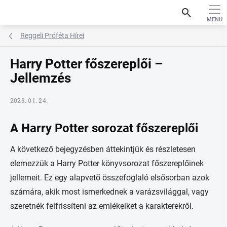
Ugrás
search
a
fő
tartalomhoz
Reggeli Próféta Hírei
Harry Potter főszereplői –
Jellemzés
2023. 01. 24.
A Harry Potter sorozat főszereplői
A következő bejegyzésben áttekintjük és részletesen
elemezzük a Harry Potter könyvsorozat főszereplőinek
jellemeit. Ez egy alapvető összefoglaló elsősorban azok
számára, akik most ismerkednek a varázsvilággal, vagy
szeretnék felfrissíteni az emlékeiket a karakterekről.