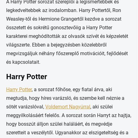
A Harry Potter sorozat szereplői a legismertebbek és
legkedveltebbek az irodalomban. Harry Pottertől, Ron
Weasley-től és Hermione Grangertől kezdve a sorozat
összetett és sokrétű gonosztevőiig a Harry Potter
karakterei meghódították az olvasók szívét és képzeletét
világszerte. Ebben a bejegyzésben közelebbről
megvizsgáljuk néhány főszereplő motivációit, fejlődését
és kapcsolatait.
Harry Potter
Harry Potter
, a sorozat főhőse, egy fiatal árva, aki
megtudja, hogy híres varázsló, és szembe kell néznie a
sötét varázslóval,
Voldemort Nagyúrral
, aki szülei
meggyilkolásáért felelős. A sorozat során Harryt az hajtja,
hogy bosszút álljon szülei haláláért, és megvédje
szeretteit a veszélytől. Ugyanakkor az elszigeteltség és a