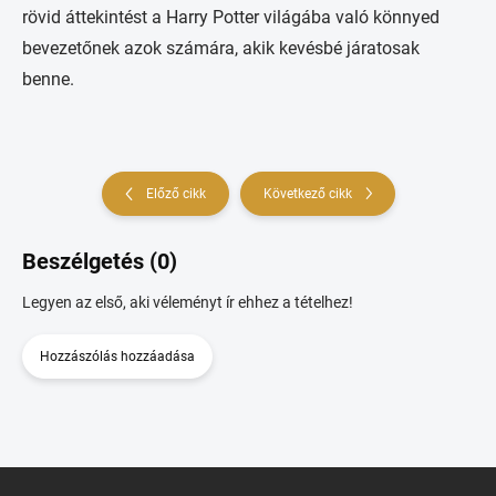
rövid áttekintést a Harry Potter világába való könnyed
bevezetőnek azok számára, akik kevésbé járatosak
benne.
Előző cikk
Következő cikk
Beszélgetés (0)
Legyen az első, aki véleményt ír ehhez a tételhez!
Hozzászólás hozzáadása
L