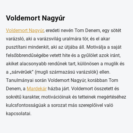
Voldemort Nagyúr
Voldemort Nagyúr
, eredeti nevén Tom Denem, egy sötét
varázsló, aki a varázsvilág uralmára tör, és el akar
pusztítani mindenkit, aki az útjába áll. Motiválja a saját
felsőbbrendűségébe vetett hite és a gyűlölet azok iránt,
akiket alacsonyabb rendűnek tart, különösen a muglik és
a „sárvérűek” (mugli származású varázslók) ellen.
Tanulmányai során Voldemort Nagyúr, korábban Tom
Denem, a
Mardekár
házba járt. Voldemort összetett és
sokrétű karakter, motivációinak és tetteinek megértéséhez
kulcsfontosságúak a sorozat más szereplőivel való
kapcsolatai.