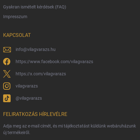
Gyakran ismételt kérdések (FAQ)
Reklamáció és visszáru
Impresszum
Hűségprogram
Nagykereskedelem
KAPCSOLAT
Általános Szerződési Feltételek
Adatvédelmi feltételek
info
@
vilagvarazs.hu
Védjegyek és szerzői jogok
https://www.facebook.com/vilagvarazs
Fémjelzés és nemesfém-tájékoztató
https://x.com/vilagvarazs
vilagvarazs
@vilagvarazs
FELIRATKOZÁS HÍRLEVÉLRE
Adja meg az e-mail címét, és mi tájékoztatást küldünk webáruházunk
új termékeiről.