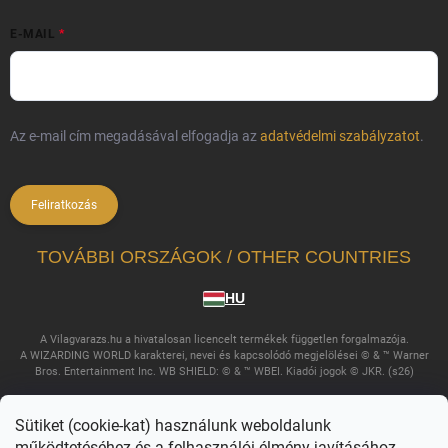
E-MAIL
Az e-mail cím megadásával elfogadja az
adatvédelmi szabályzatot
.
Feliratkozás
TOVÁBBI ORSZÁGOK / OTHER COUNTRIES
HU
A Vilagvarazs.hu a hivatalosan licencelt termékek független forgalmazója.
A WIZARDING WORLD karakterei, nevei és kapcsolódó megjelölései © & ™ Warner
Bros. Entertainment Inc. WB SHIELD: © & ™ WBEI. Kiadói jogok © JKR. (s26)
Sütiket (cookie-kat) használunk weboldalunk
működtetéséhez és a felhasználói élmény javításához.