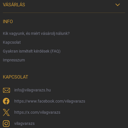
VÁSÁRLÁS

Szállítási lehetőségek
INFO
Fizetési lehetőségek
Kik vagyunk, és miért vásárolj nálunk?
Harry Potter bolt Magyarország
Kapcsolat
Rendelésem
Gyakran ismételt kérdések (FAQ)
Reklamáció és visszáru
Impresszum
Hűségprogram
Nagykereskedelem
KAPCSOLAT
Általános Szerződési Feltételek
Adatvédelmi feltételek
info
@
vilagvarazs.hu
Védjegyek és szerzői jogok
https://www.facebook.com/vilagvarazs
Fémjelzés és nemesfém-tájékoztató
https://x.com/vilagvarazs
vilagvarazs