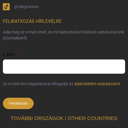
@vilagvarazs
FELIRATKOZÁS HÍRLEVÉLRE
Adja meg az e-mail címét, és mi tájékoztatást küldünk webáruházunk
új termékeiről.
E-MAIL
Az e-mail cím megadásával elfogadja az
adatvédelmi szabályzatot
.
Feliratkozás
TOVÁBBI ORSZÁGOK / OTHER COUNTRIES