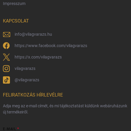
Impresszum
Hűségprogram
Nagykereskedelem
KAPCSOLAT
Általános Szerződési Feltételek
Adatvédelmi feltételek
info
@
vilagvarazs.hu
Védjegyek és szerzői jogok
https://www.facebook.com/vilagvarazs
Fémjelzés és nemesfém-tájékoztató
https://x.com/vilagvarazs
vilagvarazs
@vilagvarazs
FELIRATKOZÁS HÍRLEVÉLRE
Adja meg az e-mail címét, és mi tájékoztatást küldünk webáruházunk
új termékeiről.
E-MAIL