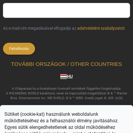
Az e-mail cím megadásával elfogadja az
adatvédelmi szabályzatot
.
Feliratkozás
TOVÁBBI ORSZÁGOK / OTHER COUNTRIES
HU
A Vilagvarazs.hu a hivatalosan licencelt termékek független forgalmazója.
A WIZARDING WORLD karakterei, nevei és kapcsolódó megjelölései © & ™ Warner
Bros. Entertainment Inc. WB SHIELD: © & ™ WBEI. Kiadói jogok © JKR. (s26)
Sütiket (cookie-kat) használunk weboldalunk
működtetéséhez és a felhasználói élmény javításához.
Egyes sütik elengedhetetlenek az oldal működéséhez