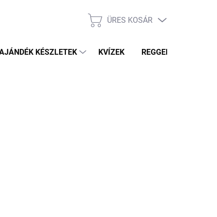
ÜRES KOSÁR
KOSÁR
AJÁNDÉK KÉSZLETEK
KVÍZEK
REGGELI PRÓFÉTA HÍ