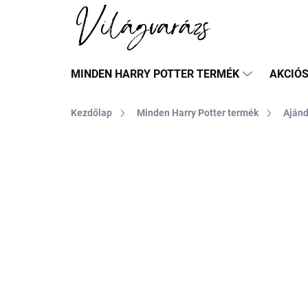
Ugrás
a
fő
tartalomhoz
MINDEN HARRY POTTER TERMÉK
AKCIÓ
Kezdőlap
Minden Harry Potter termék
Aján