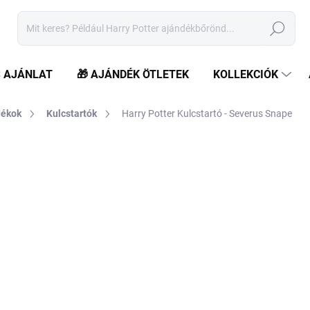
Keresés
S AJÁNLAT
🎁 AJÁNDÉK ÖTLETEK
KOLLEKCIÓK
dékok
Kulcstartók
Harry Potter Kulcstartó - Severus Snape