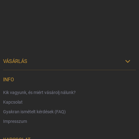
b
l
é
c
VÁSÁRLÁS

Szállítási lehetőségek
INFO
Fizetési lehetőségek
Kik vagyunk, és miért vásárolj nálunk?
Harry Potter bolt Magyarország
Kapcsolat
Rendelésem
Gyakran ismételt kérdések (FAQ)
Reklamáció és visszáru
Impresszum
Hűségprogram
Nagykereskedelem