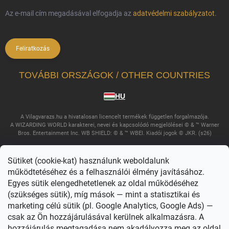
Az e-mail cím megadásával elfogadja az
adatvédelmi szabályzatot
.
Feliratkozás
TOVÁBBI ORSZÁGOK / OTHER COUNTRIES
HU
A Vilagvarazs.hu a hivatalosan licencelt termékek független forgalmazója.
A WIZARDING WORLD karakterei, nevei és kapcsolódó megjelölései © & ™ Warner
Bros. Entertainment Inc. WB SHIELD: © & ™ WBEI. Kiadói jogok © JKR. (s26)
Sütiket (cookie-kat) használunk weboldalunk
működtetéséhez és a felhasználói élmény javításához.
Egyes sütik elengedhetetlenek az oldal működéséhez
(szükséges sütik), míg mások — mint a statisztikai és
marketing célú sütik (pl. Google Analytics, Google Ads) —
csak az Ön hozzájárulásával kerülnek alkalmazásra. A
Copyright 2026
Világvarázs
. Minden jog fenntartva.
Süti beállítások
szerkesztése
hozzájárulás megtagadása nem akadályozza meg az oldal