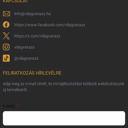
KAPCSOLAT
Általános Szerződési Feltételek
Adatvédelmi feltételek
info
@
vilagvarazs.hu
Védjegyek és szerzői jogok
https://www.facebook.com/vilagvarazs
Fémjelzés és nemesfém-tájékoztató
https://x.com/vilagvarazs
vilagvarazs
@vilagvarazs
FELIRATKOZÁS HÍRLEVÉLRE
Adja meg az e-mail címét, és mi tájékoztatást küldünk webáruházunk
új termékeiről.
E-MAIL