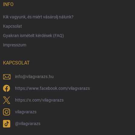
INFO
Fizetési lehetőségek
Kik vagyunk, és miért vásárolj nálunk?
Harry Potter bolt Magyarország
Kapcsolat
Rendelésem
Gyakran ismételt kérdések (FAQ)
Reklamáció és visszáru
Impresszum
Hűségprogram
Nagykereskedelem
KAPCSOLAT
Általános Szerződési Feltételek
Adatvédelmi feltételek
info
@
vilagvarazs.hu
Védjegyek és szerzői jogok
https://www.facebook.com/vilagvarazs
Fémjelzés és nemesfém-tájékoztató
https://x.com/vilagvarazs
vilagvarazs
@vilagvarazs