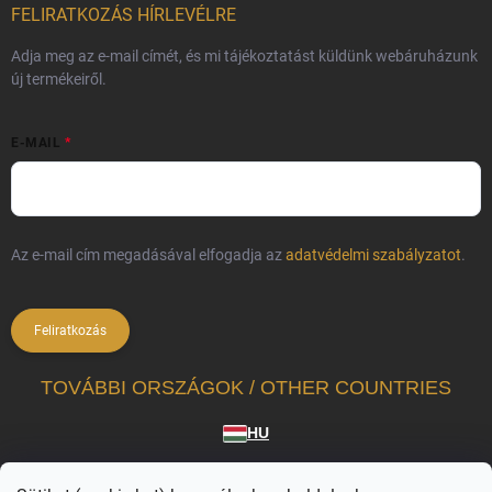
FELIRATKOZÁS HÍRLEVÉLRE
Adja meg az e-mail címét, és mi tájékoztatást küldünk webáruházunk
új termékeiről.
E-MAIL
Az e-mail cím megadásával elfogadja az
adatvédelmi szabályzatot
.
Feliratkozás
TOVÁBBI ORSZÁGOK / OTHER COUNTRIES
HU
A Vilagvarazs.hu a hivatalosan licencelt termékek független forgalmazója.