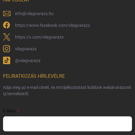
Általános Szerződési Feltételek
Adatvédelmi feltételek
info
@
vilagvarazs.hu
Védjegyek és szerzői jogok
https://www.facebook.com/vilagvarazs
Fémjelzés és nemesfém-tájékoztató
https://x.com/vilagvarazs
vilagvarazs
@vilagvarazs
FELIRATKOZÁS HÍRLEVÉLRE
Adja meg az e-mail címét, és mi tájékoztatást küldünk webáruházunk
új termékeiről.
E-MAIL