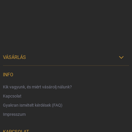
b
l
é
c
VÁSÁRLÁS

Szállítási lehetőségek
INFO
Fizetési lehetőségek
Kik vagyunk, és miért vásárolj nálunk?
Harry Potter bolt Magyarország
Kapcsolat
Rendelésem
Gyakran ismételt kérdések (FAQ)
Reklamáció és visszáru
Impresszum
Hűségprogram
Nagykereskedelem
KAPCSOLAT