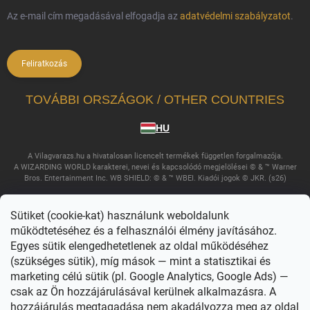
Az e-mail cím megadásával elfogadja az
adatvédelmi szabályzatot
.
Feliratkozás
TOVÁBBI ORSZÁGOK / OTHER COUNTRIES
HU
A Vilagvarazs.hu a hivatalosan licencelt termékek független forgalmazója.
A WIZARDING WORLD karakterei, nevei és kapcsolódó megjelölései © & ™ Warner
Bros. Entertainment Inc. WB SHIELD: © & ™ WBEI. Kiadói jogok © JKR. (s26)
Sütiket (cookie-kat) használunk weboldalunk
működtetéséhez és a felhasználói élmény javításához.
Egyes sütik elengedhetetlenek az oldal működéséhez
(szükséges sütik), míg mások — mint a statisztikai és
marketing célú sütik (pl. Google Analytics, Google Ads) —
csak az Ön hozzájárulásával kerülnek alkalmazásra. A
Copyright 2026
Világvarázs
. Minden jog fenntartva.
Süti beállítások
szerkesztése
hozzájárulás megtagadása nem akadályozza meg az oldal