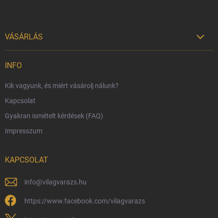
VÁSÁRLÁS

Szállítási lehetőségek
INFO
Fizetési lehetőségek
Kik vagyunk, és miért vásárolj nálunk?
Harry Potter bolt Magyarország
Kapcsolat
Rendelésem
Gyakran ismételt kérdések (FAQ)
Reklamáció és visszáru
Impresszum
Hűségprogram
Nagykereskedelem
KAPCSOLAT
Általános Szerződési Feltételek
Adatvédelmi feltételek
info
@
vilagvarazs.hu
Védjegyek és szerzői jogok
https://www.facebook.com/vilagvarazs
Fémjelzés és nemesfém-tájékoztató