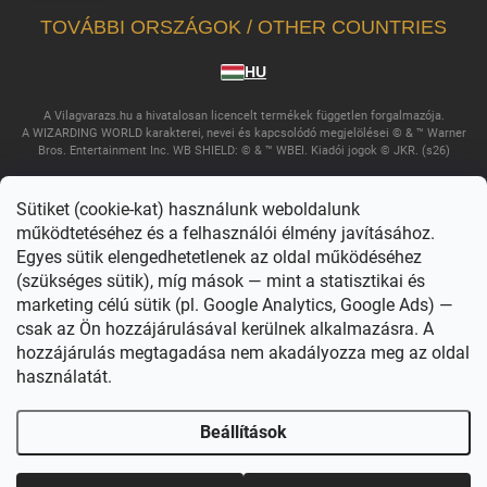
TOVÁBBI ORSZÁGOK / OTHER COUNTRIES
HU
A Vilagvarazs.hu a hivatalosan licencelt termékek független forgalmazója.
A WIZARDING WORLD karakterei, nevei és kapcsolódó megjelölései © & ™ Warner
Bros. Entertainment Inc. WB SHIELD: © & ™ WBEI. Kiadói jogok © JKR. (s26)
Sütiket (cookie-kat) használunk weboldalunk
működtetéséhez és a felhasználói élmény javításához.
Egyes sütik elengedhetetlenek az oldal működéséhez
(szükséges sütik), míg mások — mint a statisztikai és
marketing célú sütik (pl. Google Analytics, Google Ads) —
csak az Ön hozzájárulásával kerülnek alkalmazásra. A
Copyright 2026
Világvarázs
. Minden jog fenntartva.
Süti beállítások
szerkesztése
hozzájárulás megtagadása nem akadályozza meg az oldal
használatát.
Shoptet készítette
Beállítások