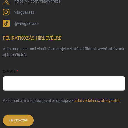
https://x.com/vilagvarazs
vilagvarazs
@vilagvarazs
FELIRATKOZÁS HÍRLEVÉLRE
Adja meg az e-mail címét, és mi tájékoztatást küldünk webáruházunk
új termékeiről.
E-MAIL
Az e-mail cím megadásával elfogadja az
adatvédelmi szabályzatot
.
Feliratkozás