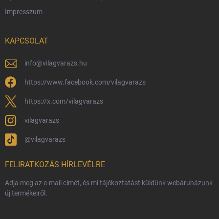
Impresszum
Hűségprogram
Nagykereskedelem
KAPCSOLAT
Általános Szerződési Feltételek
Adatvédelmi feltételek
info
@
vilagvarazs.hu
Védjegyek és szerzői jogok
https://www.facebook.com/vilagvarazs
Fémjelzés és nemesfém-tájékoztató
https://x.com/vilagvarazs
vilagvarazs
@vilagvarazs
FELIRATKOZÁS HÍRLEVÉLRE
Adja meg az e-mail címét, és mi tájékoztatást küldünk webáruházunk
új termékeiről.