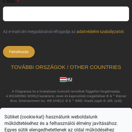
E-MAIL
Az e-mail cím megadásával elfogadja az
adatvédelmi szabályzatot
.
Feliratkozás
TOVÁBBI ORSZÁGOK / OTHER COUNTRIES
HU
A Vilagvarazs.hu a hivatalosan licencelt termékek független forgalmazója.
A WIZARDING WORLD karakterei, nevei és kapcsolódó megjelölései © & ™ Warner
Bros. Entertainment Inc. WB SHIELD: © & ™ WBEI. Kiadói jogok © JKR. (s26)
Sütiket (cookie-kat) használunk weboldalunk
működtetéséhez és a felhasználói élmény javításához.
Egyes sütik elengedhetetlenek az oldal működéséhez