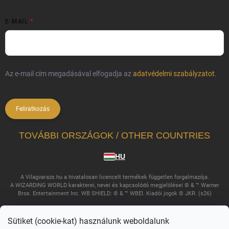
E-MAIL
Az e-mail cím megadásával elfogadja az
adatvédelmi szabályzatot
.
Feliratkozás
TOVÁBBI ORSZÁGOK / OTHER COUNTRIES
HU
A Vilagvarazs.hu a hivatalosan licencelt termékek független forgalmazója.
A WIZARDING WORLD karakterei, nevei és kapcsolódó megjelölései © & ™ Warner
Bros. Entertainment Inc. WB SHIELD: © & ™ WBEI. Kiadói jogok © JKR. (s26)
Sütiket (cookie-kat) használunk weboldalunk