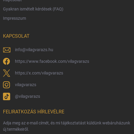
Rendelésem
Gyakran ismételt kérdések (FAQ)
Reklamáció és visszáru
Impresszum
Hűségprogram
Nagykereskedelem
KAPCSOLAT
Általános Szerződési Feltételek
Adatvédelmi feltételek
info
@
vilagvarazs.hu
Védjegyek és szerzői jogok
https://www.facebook.com/vilagvarazs
Fémjelzés és nemesfém-tájékoztató
https://x.com/vilagvarazs
vilagvarazs
@vilagvarazs
FELIRATKOZÁS HÍRLEVÉLRE
Adja meg az e-mail címét, és mi tájékoztatást küldünk webáruházunk
új termékeiről.