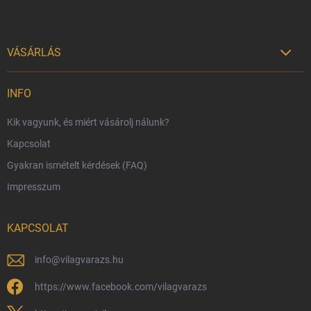
VÁSÁRLÁS

Szállítási lehetőségek
INFO
Fizetési lehetőségek
Kik vagyunk, és miért vásárolj nálunk?
Harry Potter bolt Magyarország
Kapcsolat
Rendelésem
Gyakran ismételt kérdések (FAQ)
Reklamáció és visszáru
Impresszum
Hűségprogram
Nagykereskedelem
KAPCSOLAT
Általános Szerződési Feltételek
Adatvédelmi feltételek
info
@
vilagvarazs.hu
Védjegyek és szerzői jogok
https://www.facebook.com/vilagvarazs
Fémjelzés és nemesfém-tájékoztató