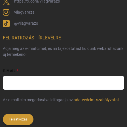
https://x.com/vilagvarazs
vilagvarazs
@vilagvarazs
FELIRATKOZÁS HÍRLEVÉLRE
Adja meg az e-mail címét, és mi tájékoztatást küldünk webáruházunk
új termékeiről.
E-MAIL
Az e-mail cím megadásával elfogadja az
adatvédelmi szabályzatot
.
Feliratkozás