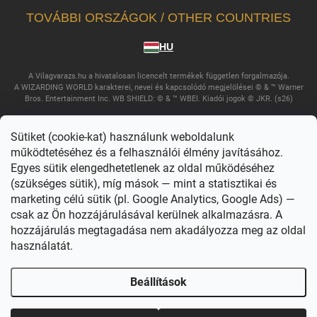
TOVÁBBI ORSZÁGOK / OTHER COUNTRIES
HU
A Vilagvarazs.hu a hivatalosan licencelt termékek független forgalmazója.
A WIZARDING WORLD karakterei, nevei és kapcsolódó megjelölései © & ™ Warner
Bros. Entertainment Inc. WB SHIELD: © & ™ WBEI. Kiadói jogok © JKR. (s26)
Sütiket (cookie-kat) használunk weboldalunk
működtetéséhez és a felhasználói élmény javításához.
Egyes sütik elengedhetetlenek az oldal működéséhez
(szükséges sütik), míg mások — mint a statisztikai és
marketing célú sütik (pl. Google Analytics, Google Ads) —
csak az Ön hozzájárulásával kerülnek alkalmazásra. A
Copyright 2026
Világvarázs
. Minden jog fenntartva.
Süti beállítások
szerkesztése
hozzájárulás megtagadása nem akadályozza meg az oldal
használatát.
Shoptet készítette
Beállítások