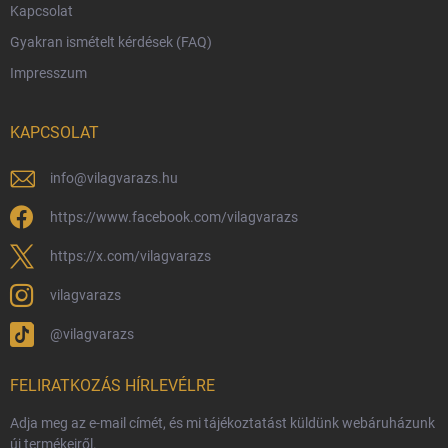
Kapcsolat
Rendelésem
Gyakran ismételt kérdések (FAQ)
Reklamáció és visszáru
Impresszum
Hűségprogram
Nagykereskedelem
KAPCSOLAT
Általános Szerződési Feltételek
Adatvédelmi feltételek
info
@
vilagvarazs.hu
Védjegyek és szerzői jogok
https://www.facebook.com/vilagvarazs
Fémjelzés és nemesfém-tájékoztató
https://x.com/vilagvarazs
vilagvarazs
@vilagvarazs
FELIRATKOZÁS HÍRLEVÉLRE
Adja meg az e-mail címét, és mi tájékoztatást küldünk webáruházunk
új termékeiről.