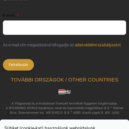
E-MAIL
Az e-mail cím megadásával elfogadja az
adatvédelmi szabályzatot
.
Feliratkozás
TOVÁBBI ORSZÁGOK / OTHER COUNTRIES
HU
A Vilagvarazs.hu a hivatalosan licencelt termékek független forgalmazója.
A WIZARDING WORLD karakterei, nevei és kapcsolódó megjelölései © & ™ Warner
Bros. Entertainment Inc. WB SHIELD: © & ™ WBEI. Kiadói jogok © JKR. (s26)
Sütiket (cookie-kat) használunk weboldalunk