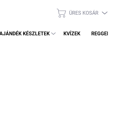
ÜRES KOSÁR
KOSÁR
AJÁNDÉK KÉSZLETEK
KVÍZEK
REGGELI PRÓFÉTA HÍ