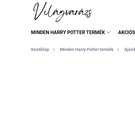
Ugrás
a
fő
tartalomhoz
MINDEN HARRY POTTER TERMÉK
AKCIÓ
Kezdőlap
Minden Harry Potter termék
Aján